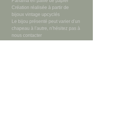
Panama en paille de papier
Création réalisée à partir de
bijoux vintage upcyclés
Le bijou présenté peut varier d'un
chapeau à l'autre, n'hésitez pas à
nous contacter
Création originale et
en partie upcyclée
Cette création est unique.
Elle associe différents matériaux,
plus ou moins sensibles, pouvant
présenter des imperfections liées
CGV
à l'âge des pièces vintage qui le
constituent ou l'empreinte du
Sites amis
travail de l'artiste.
Les pièces sont nettoyées, elles
Points de vente